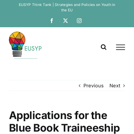
Skip
EUSYP Think Tank | Strategies and Policies on Youth in
the EU
to
Open
content
Facebook
X
Instagram
Previous
Next
Applications for the
Blue Book Traineeship