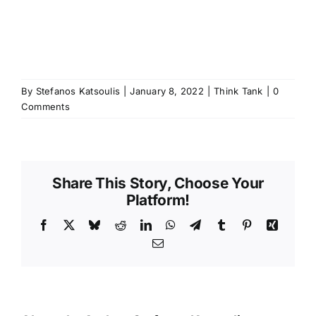
By
Stefanos Katsoulis
|
January 8, 2022
|
Think Tank
|
0
Comments
Share This Story, Choose Your
Platform!
Facebook
X
Bluesky
Reddit
LinkedIn
WhatsApp
Telegram
Tumblr
Pinterest
Xing
Email